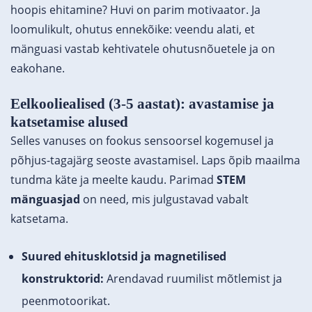
hoopis ehitamine? Huvi on parim motivaator. Ja
loomulikult, ohutus ennekõike: veendu alati, et
mänguasi vastab kehtivatele ohutusnõuetele ja on
eakohane.
Eelkooliealised (3-5 aastat): avastamise ja
katsetamise alused
Selles vanuses on fookus sensoorsel kogemusel ja
põhjus-tagajärg seoste avastamisel. Laps õpib maailma
tundma käte ja meelte kaudu. Parimad
STEM
mänguasjad
on need, mis julgustavad vabalt
katsetama.
Suured ehitusklotsid ja magnetilised
konstruktorid:
Arendavad ruumilist mõtlemist ja
peenmotoorikat.