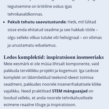
tegutsemine on kriitiline oskus igas
tehnikavaldkonnas.
Pakub tohutu saavutustunde:
Hetk, mil lülitad
sisse enda ehitatud seadme ja see hakkab tööle –
olgu selleks vilkuv tuluke või helisignaal – on võimas
ja unustamatu eduelamus.
Ledos komplektid: inspiratsioon inseneeriaks
Meie eesmärk ei ole müüa lihtsalt komponente, vaid
pakkuda terviklikku projekti ja kogemust. Iga Ledose
komplekt on läbimõeldud teekond ideest toimiva
seadmeni, pakkudes noorele insenerihakatisele kõike
vajalikku. Need praktilised
STEM mänguasjad
on
loodud selleks, et anda noorele tehnikahuvilisele
esimene reaalne tõuge ja inspiratsioon.