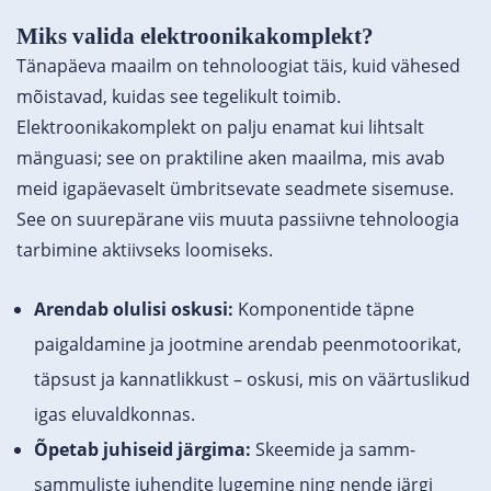
Miks valida elektroonikakomplekt?
Tänapäeva maailm on tehnoloogiat täis, kuid vähesed
mõistavad, kuidas see tegelikult toimib.
Elektroonikakomplekt on palju enamat kui lihtsalt
mänguasi; see on praktiline aken maailma, mis avab
meid igapäevaselt ümbritsevate seadmete sisemuse.
See on suurepärane viis muuta passiivne tehnoloogia
tarbimine aktiivseks loomiseks.
Arendab olulisi oskusi:
Komponentide täpne
paigaldamine ja jootmine arendab peenmotoorikat,
täpsust ja kannatlikkust – oskusi, mis on väärtuslikud
igas eluvaldkonnas.
Õpetab juhiseid järgima:
Skeemide ja samm-
sammuliste juhendite lugemine ning nende järgi