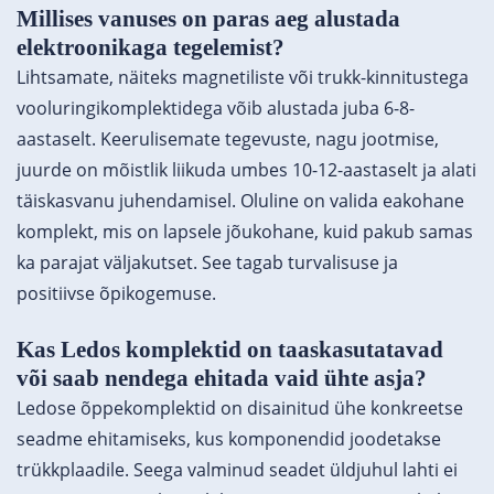
Millises vanuses on paras aeg alustada
elektroonikaga tegelemist?
Lihtsamate, näiteks magnetiliste või trukk-kinnitustega
vooluringikomplektidega võib alustada juba 6-8-
aastaselt. Keerulisemate tegevuste, nagu jootmise,
juurde on mõistlik liikuda umbes 10-12-aastaselt ja alati
täiskasvanu juhendamisel. Oluline on valida eakohane
komplekt, mis on lapsele jõukohane, kuid pakub samas
ka parajat väljakutset. See tagab turvalisuse ja
positiivse õpikogemuse.
Kas Ledos komplektid on taaskasutatavad
või saab nendega ehitada vaid ühte asja?
Ledose õppekomplektid on disainitud ühe konkreetse
seadme ehitamiseks, kus komponendid joodetakse
trükkplaadile. Seega valminud seadet üldjuhul lahti ei