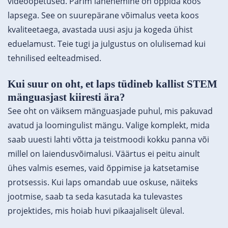
videoõpetused. Parim lähenemine on õppida koos
lapsega. See on suurepärane võimalus veeta koos
kvaliteetaega, avastada uusi asju ja kogeda ühist
eduelamust. Teie tugi ja julgustus on olulisemad kui
tehnilised eelteadmised.
Kui suur on oht, et laps tüdineb kallist STEM
mänguasjast kiiresti ära?
See oht on väiksem mänguasjade puhul, mis pakuvad
avatud ja loomingulist mängu. Valige komplekt, mida
saab uuesti lahti võtta ja teistmoodi kokku panna või
millel on laiendusvõimalusi. Väärtus ei peitu ainult
ühes valmis esemes, vaid õppimise ja katsetamise
protsessis. Kui laps omandab uue oskuse, näiteks
jootmise, saab ta seda kasutada ka tulevastes
projektides, mis hoiab huvi pikaajaliselt üleval.