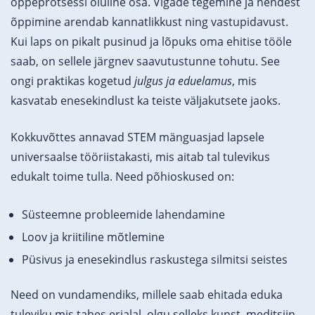
õppeprotsessi oluline osa. Vigade tegemine ja nendest
õppimine arendab kannatlikkust ning vastupidavust.
Kui laps on pikalt pusinud ja lõpuks oma ehitise tööle
saab, on sellele järgnev saavutustunne tohutu. See
ongi praktikas kogetud
julgus ja eduelamus
, mis
kasvatab enesekindlust ka teiste väljakutsete jaoks.
Kokkuvõttes annavad STEM mänguasjad lapsele
universaalse tööriistakasti, mis aitab tal tulevikus
edukalt toime tulla. Need põhioskused on:
Süsteemne probleemide lahendamine
Loov ja kriitiline mõtlemine
Püsivus ja enesekindlus raskustega silmitsi seistes
Need on vundamendiks, millele saab ehitada eduka
tuleviku mis tahes erialal, olgu selleks kunst, meditsiin