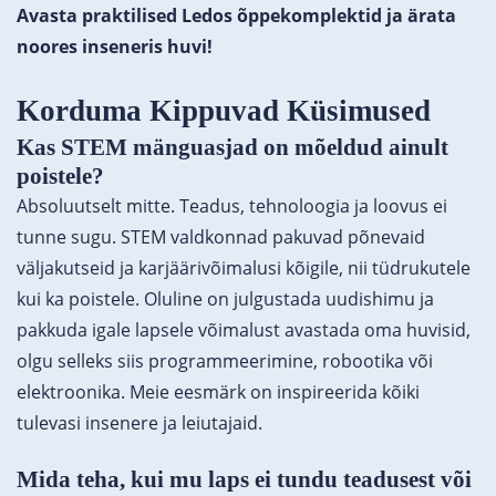
Avasta praktilised Ledos õppekomplektid ja ärata
noores inseneris huvi!
Korduma Kippuvad Küsimused
Kas STEM mänguasjad on mõeldud ainult
poistele?
Absoluutselt mitte. Teadus, tehnoloogia ja loovus ei
tunne sugu. STEM valdkonnad pakuvad põnevaid
väljakutseid ja karjäärivõimalusi kõigile, nii tüdrukutele
kui ka poistele. Oluline on julgustada uudishimu ja
pakkuda igale lapsele võimalust avastada oma huvisid,
olgu selleks siis programmeerimine, robootika või
elektroonika. Meie eesmärk on inspireerida kõiki
tulevasi insenere ja leiutajaid.
Mida teha, kui mu laps ei tundu teadusest või