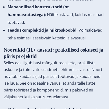
Mehaanilised konstruktorid (nt
hammasratastega):
Näitlikustavad, kuidas masinad
töötavad.
Teaduskomplektid ja mikroskoobid:
Võimaldavad
teha esimesi iseseisvaid katseid ja avastusi.
Noorukid (11+ aastat): praktilised oskused ja
päris projektid
Selles eas liigub huvi mängult reaalsete, praktiliste
oskuste ja toimivate seadmete ehitamise vastu. Noort
huvitab, kuidas asjad päriselt töötavad ja kuidas neid
ise luua. See on ideaalne vanus, et anda talle kätte
päris tööriistad ja komponendid, mis pakuvad nii
väljakutset kui ka suurt eduelamust.