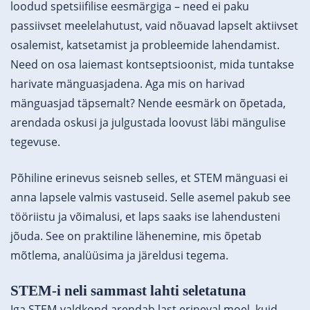
loodud spetsiifilise eesmärgiga – need ei paku
passiivset meelelahutust, vaid nõuavad lapselt aktiivset
osalemist, katsetamist ja probleemide lahendamist.
Need on osa laiemast kontseptsioonist, mida tuntakse
harivate mänguasjadena. Aga
mis on harivad
mänguasjad
täpsemalt? Nende eesmärk on õpetada,
arendada oskusi ja julgustada loovust läbi mängulise
tegevuse.
Põhiline erinevus seisneb selles, et STEM mänguasi ei
anna lapsele valmis vastuseid. Selle asemel pakub see
tööriistu ja võimalusi, et laps saaks ise lahendusteni
jõuda. See on praktiline lähenemine, mis õpetab
mõtlema, analüüsima ja järeldusi tegema.
STEM-i neli sammast lahti seletatuna
Iga STEM-valdkond arendab last erineval moel, kuid