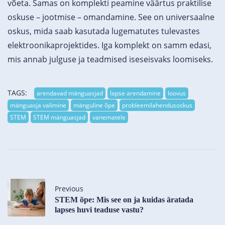
võeta. Samas on komplekti peamine väärtus praktilise
oskuse – jootmise – omandamine. See on universaalne
oskus, mida saab kasutada lugematutes tulevastes
elektroonikaprojektides. Iga komplekt on samm edasi,
mis annab julguse ja teadmised iseseisvaks loomiseks.
TAGS:
arendavad mänguasjad
lapse arendamine
loovus
mänguasja valimine
mänguline õpe
probleemilahendusoskus
STEM
STEM mänguasjad
vanematele
Previous
STEM õpe: Mis see on ja kuidas äratada
lapses huvi teaduse vastu?