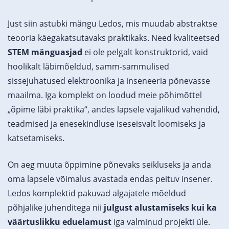
Just siin astubki mängu Ledos, mis muudab abstraktse
teooria käegakatsutavaks praktikaks. Need kvaliteetsed
STEM mänguasjad
ei ole pelgalt konstruktorid, vaid
hoolikalt läbimõeldud, samm-sammulised
sissejuhatused elektroonika ja inseneeria põnevasse
maailma. Iga komplekt on loodud meie põhimõttel
„õpime läbi praktika“, andes lapsele vajalikud vahendid,
teadmised ja enesekindluse iseseisvalt loomiseks ja
katsetamiseks.
On aeg muuta õppimine põnevaks seikluseks ja anda
oma lapsele võimalus avastada endas peituv insener.
Ledos komplektid pakuvad algajatele mõeldud
põhjalike juhenditega nii
julgust alustamiseks kui ka
väärtuslikku eduelamust
iga valminud projekti üle.