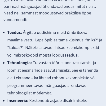
parimad mänguasjad ühendavad endas mitut neist.
Need neli sammast moodustavad praktilise õppe
vundamendi:
Teadus:
Ärgitab uudishimu meid ümbritseva
maailma vastu. Laps õpib esitama küsimusi “miks?” ja
“kuidas?”. Näiteks aitavad lihtsad keemiakomplektid
või mikroskoobid mõista loodusseadusi.
Tehnoloogia:
Tutvustab tööriistade kasutamist ja
loomist eesmärkide saavutamiseks. See ei tähenda
alati ekraane – ka lihtsad robootikakomplektid või
programmeeritavad mänguasjad arendavad
tehnoloogilist mõtlemist.
Inseneeria:
Keskendub asjade disainimisele,