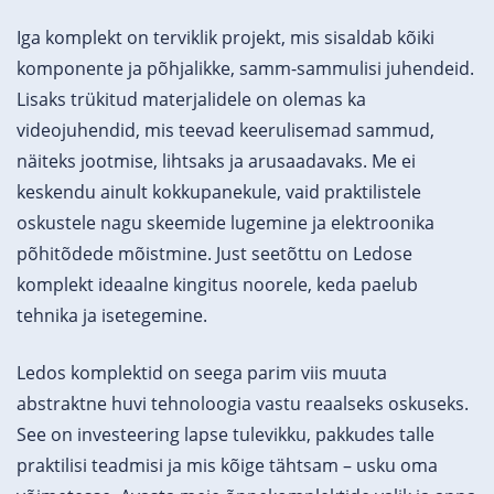
Iga komplekt on terviklik projekt, mis sisaldab kõiki
komponente ja põhjalikke, samm-sammulisi juhendeid.
Lisaks trükitud materjalidele on olemas ka
videojuhendid, mis teevad keerulisemad sammud,
näiteks jootmise, lihtsaks ja arusaadavaks. Me ei
keskendu ainult kokkupanekule, vaid praktilistele
oskustele nagu skeemide lugemine ja elektroonika
põhitõdede mõistmine. Just seetõttu on Ledose
komplekt ideaalne kingitus noorele, keda paelub
tehnika ja isetegemine.
Ledos komplektid on seega parim viis muuta
abstraktne huvi tehnoloogia vastu reaalseks oskuseks.
See on investeering lapse tulevikku, pakkudes talle
praktilisi teadmisi ja mis kõige tähtsam – usku oma