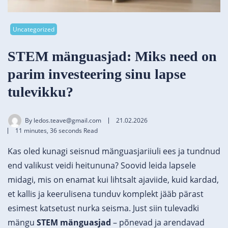
Uncategorized
STEM mänguasjad: Miks need on
parim investeering sinu lapse
tulevikku?
By
ledos.teave@gmail.com
21.02.2026
11 minutes, 36 seconds Read
Kas oled kunagi seisnud mänguasjariiuli ees ja tundnud
end valikust veidi heitununa? Soovid leida lapsele
midagi, mis on enamat kui lihtsalt ajaviide, kuid kardad,
et kallis ja keerulisena tunduv komplekt jääb pärast
esimest katsetust nurka seisma. Just siin tulevadki
mängu
STEM mänguasjad
– põnevad ja arendavad