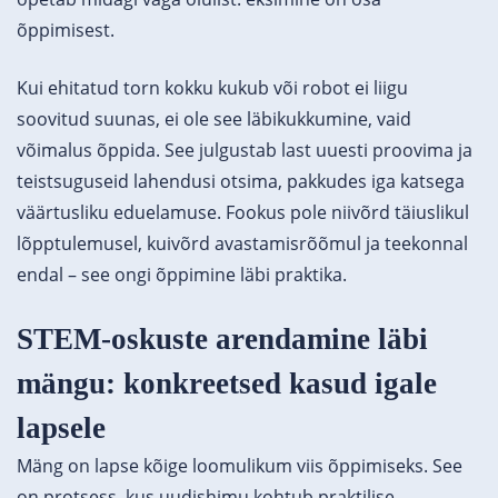
õppimisest.
Kui ehitatud torn kokku kukub või robot ei liigu
soovitud suunas, ei ole see läbikukkumine, vaid
võimalus õppida. See julgustab last uuesti proovima ja
teistsuguseid lahendusi otsima, pakkudes iga katsega
väärtusliku eduelamuse. Fookus pole niivõrd täiuslikul
lõpptulemusel, kuivõrd avastamisrõõmul ja teekonnal
endal – see ongi õppimine läbi praktika.
STEM-oskuste arendamine läbi
mängu: konkreetsed kasud igale
lapsele
Mäng on lapse kõige loomulikum viis õppimiseks. See
on protsess, kus uudishimu kohtub praktilise