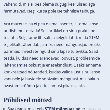
vahendid, mis ei pea olema sugugi keerulised ega
hirmutavad, isegi kui sa pole ise tehnilise taibuga.
Ära muretse, sa ei pea olema insener, et oma lapse
uudishimu toetada! See artikkel on sinu praktiline
teejuht. Selgitame lihtsalt ja selgelt lahti, mida STEM
tegelikult tähendab ja miks need mänguasjad on üks
parimaid investeeringuid sinu lapse tulevikku. Saad
teada, kuidas need arendavad loovust, probleemide
lahendamise oskust ja enesekindlust. Lisaks anname
konkreetsed nõuanded, kuidas valida just sinu lapse
vanusele ja huvidele sobivaim mänguasi, mis pakub
avastamisrõõmu ja eduelamusi pikaks ajaks.
Põhilised mõtted
Saa teada, mis teeb
STEM mänguasjad
eriliseks ja