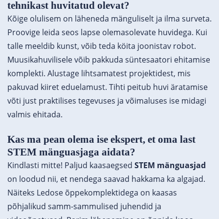
tehnikast huvitatud olevat?
Kõige olulisem on läheneda mänguliselt ja ilma surveta.
Proovige leida seos lapse olemasolevate huvidega. Kui
talle meeldib kunst, võib teda köita joonistav robot.
Muusikahuvilisele võib pakkuda süntesaatori ehitamise
komplekti. Alustage lihtsamatest projektidest, mis
pakuvad kiiret eduelamust. Tihti peitub huvi äratamise
võti just praktilises tegevuses ja võimaluses ise midagi
valmis ehitada.
Kas ma pean olema ise ekspert, et oma last
STEM mänguasjaga aidata?
Kindlasti mitte! Paljud kaasaegsed
STEM mänguasjad
on loodud nii, et nendega saavad hakkama ka algajad.
Näiteks Ledose õppekomplektidega on kaasas
põhjalikud samm-sammulised juhendid ja