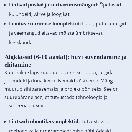
Lihtsad pusled ja sorteerimismängud:
Õpetavad
kujundeid, värve ja loogikat.
Looduse uurimise komplektid:
Luup, putukapurgid
ja veemängud aitavad mõista ümbritsevat
keskkonda.
Algklassid (6-10 aastat): huvi süvendamine ja
ehitamine
Kooliealine laps suudab juba keskenduda, järgida
juhendeid ja luua keerulisemaid süsteeme. Mäng
muutub sihipärasemaks ja projektipõhiseks. See on
suurepärane aeg, et tutvustada tehnoloogia ja
inseneeria aluseid.
Lihtsad robootikakomplektid:
Tutvustavad
mehaanika ja programmeerimise põhitõdesid.