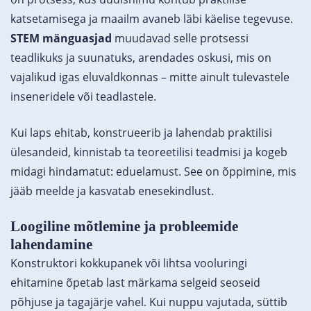
katsetamisega ja maailm avaneb läbi käelise tegevuse.
STEM mänguasjad
muudavad selle protsessi
teadlikuks ja suunatuks, arendades oskusi, mis on
vajalikud igas eluvaldkonnas – mitte ainult tulevastele
inseneridele või teadlastele.
Kui laps ehitab, konstrueerib ja lahendab praktilisi
ülesandeid, kinnistab ta teoreetilisi teadmisi ja kogeb
midagi hindamatut: eduelamust. See on õppimine, mis
jääb meelde ja kasvatab enesekindlust.
Loogiline mõtlemine ja probleemide
lahendamine
Konstruktori kokkupanek või lihtsa vooluringi
ehitamine õpetab last märkama selgeid seoseid
põhjuse ja tagajärje vahel. Kui nuppu vajutada, süttib