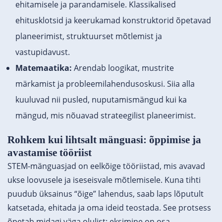
ehitamisele ja parandamisele. Klassikalised
ehitusklotsid ja keerukamad konstruktorid õpetavad
planeerimist, struktuurset mõtlemist ja
vastupidavust.
Matemaatika:
Arendab loogikat, mustrite
märkamist ja probleemilahendusoskusi. Siia alla
kuuluvad nii pusled, nuputamismängud kui ka
mängud, mis nõuavad strateegilist planeerimist.
Rohkem kui lihtsalt mänguasi: õppimise ja
avastamise tööriist
STEM-mänguasjad on eelkõige tööriistad, mis avavad
ukse loovusele ja iseseisvale mõtlemisele. Kuna tihti
puudub üksainus “õige” lahendus, saab laps lõputult
katsetada, ehitada ja oma ideid teostada. See protsess
õpetab midagi väga olulist: eksimine on osa