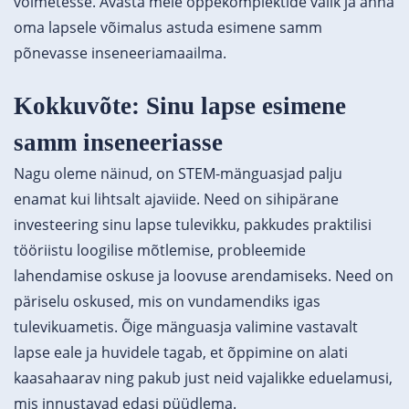
võimetesse. Avasta meie
õppekomplektide valik
ja anna
oma lapsele võimalus astuda esimene samm
põnevasse inseneeriamaailma.
Kokkuvõte: Sinu lapse esimene
samm inseneeriasse
Nagu oleme näinud, on STEM-mänguasjad palju
enamat kui lihtsalt ajaviide. Need on sihipärane
investeering sinu lapse tulevikku, pakkudes praktilisi
tööriistu loogilise mõtlemise, probleemide
lahendamise oskuse ja loovuse arendamiseks. Need on
päriselu oskused, mis on vundamendiks igas
tulevikuametis. Õige mänguasja valimine vastavalt
lapse eale ja huvidele tagab, et õppimine on alati
kaasahaarav ning pakub just neid vajalikke eduelamusi,
mis innustavad edasi püüdlema.