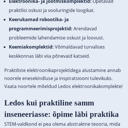
Elektroonika- ja jootmiskomplektid:
Õpetavad
praktilisi oskusi ja vooluringide loogikat.
Keerukamad robootika- ja
programmeerimisprojektid:
Arendavad
probleemide lahendamise oskust ja loovust.
Keemiakomplektid:
Võimaldavad turvalises
keskkonnas läbi viia põnevaid katseid.
Praktiliste elektroonikaprojektidega alustamine annab
noorele enesekindluse ja inspiratsiooni tulevikuks.
Vaata noortele mõeldud Ledos elektroonikakomplekte!
Ledos kui praktiline samm
inseneeriasse: õpime läbi praktika
STEM-valdkond ei pea olema abstraktne teooria, mida