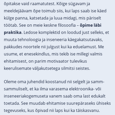
õpitakse vaid raamatutest. Kõige sügavam ja
meeldejäävam õpe toimub siis, kui laps saab ise käed
külge panna, katsetada ja luua midagi, mis päriselt
töötab. See on meie keskne filosoofia –
õpime läbi
praktika
. Ledose komplektid on loodud just selleks, et
muuta tehnoloogia ja inseneeria käegakatsutavaks,
pakkudes noortele nii julgust kui ka eduelamust. Me
usume, et enesekindlus, mis tekib ise millegi valmis
ehitamisest, on parim motivaator tulevikus
keerulisemate väljakutsetega silmitsi seistes.
Oleme oma juhendid koostanud nii selgelt ja samm-
sammuliselt, et ka ilma varasema elektroonika- või
inseneeriakogemuseta vanem saab oma last edukalt
toetada. See muudab ehitamise suurepäraseks ühiseks
tegevuseks, kus õpivad nii laps kui ka täiskasvanu.