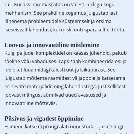
tuli. Kui üks hammasratas on valesti, ei liigu kogu
mehhanism. See praktiline kogemus julgustab last
lähenema probleemidele süsteemselt ja otsima
iseseisvalt lahendusi, kui miski ootuspäraselt ei tööta.
Loovus ja innovaatiline mõtlemine
Kuigi paljudel komplektidel on kaasas juhendid, peitub
tõeline võlu vabaduses. Laps saab kombineerida osi ja
ideid, et luua midagi täiesti uut ja isikupärast. See
julgustab mõtlema raamidest väljapoole ja katsetama
erinevate materjalide ning lahendustega. Just sellisest
loovast mängust sünnivad uued avastused ja
innovaatiline mõtteviis.
Püsivus ja vigadest õppimine
Esimene katse ei pruugi alati õnnestuda – ja see ongi