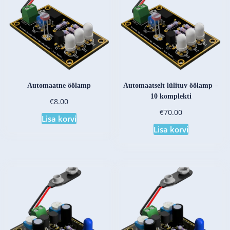
Automaatne öölamp
Automaatselt lülituv öölamp –
10 komplekti
€
8.00
€
70.00
Lisa korvi
Lisa korvi