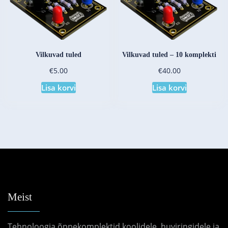
Vilkuvad tuled
Vilkuvad tuled – 10 komplekti
€
€
5.00
40.00
Lisa korvi
Lisa korvi
Meist
Tehnoloogia õppekomplektid koolidele, huviringidele ja