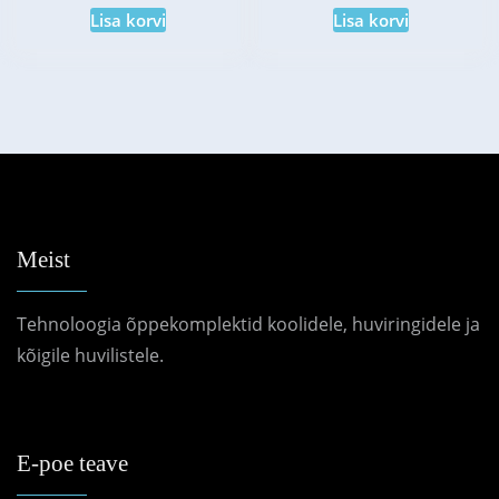
Lisa korvi
Lisa korvi
Meist
Tehnoloogia õppekomplektid koolidele, huviringidele ja
kõigile huvilistele.
E-poe teave