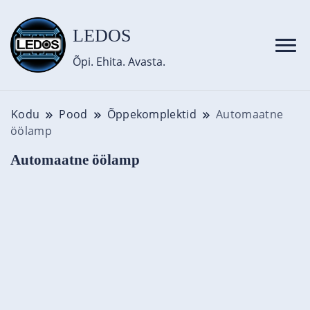
content
LEDOS
Õpi. Ehita. Avasta.
Kodu
Pood
Õppekomplektid
Automaatne
öölamp
Automaatne öölamp