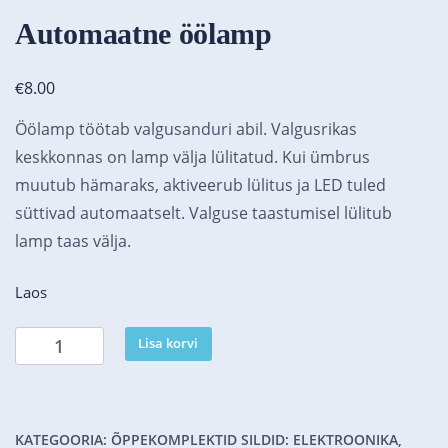
Automaatne öölamp
€
8.00
Öölamp töötab valgusanduri abil. Valgusrikas
keskkonnas on lamp välja lülitatud. Kui ümbrus
muutub hämaraks, aktiveerub lülitus ja LED tuled
süttivad automaatselt. Valguse taastumisel lülitub
lamp taas välja.
Laos
Lisa korvi
KATEGOORIA:
ÕPPEKOMPLEKTID
SILDID:
ELEKTROONIKA
,