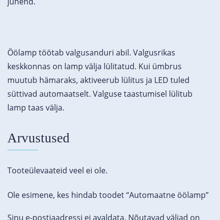
juhend.
Öölamp töötab valgusanduri abil. Valgusrikas
keskkonnas on lamp välja lülitatud. Kui ümbrus
muutub hämaraks, aktiveerub lülitus ja LED tuled
süttivad automaatselt. Valguse taastumisel lülitub
lamp taas välja.
Arvustused
Tooteülevaateid veel ei ole.
Ole esimene, kes hindab toodet “Automaatne öölamp”
Sinu e-postiaadressi ei avaldata.
Nõutavad väljad on